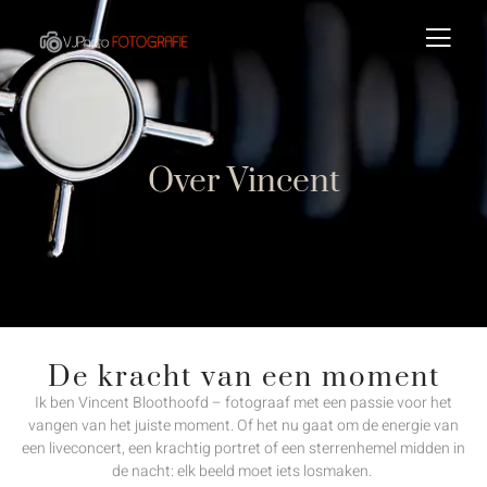
Over Vincent
Over Vincent
De kracht van een moment
Ik ben Vincent Bloothoofd – fotograaf met een passie voor het
vangen van het juiste moment. Of het nu gaat om de energie van
een liveconcert, een krachtig portret of een sterrenhemel midden in
de nacht: elk beeld moet iets losmaken.